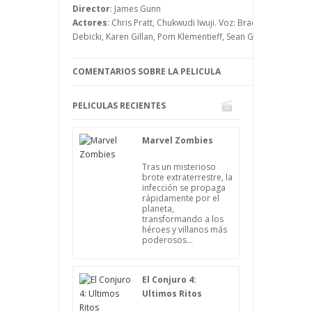
Director
: James Gunn
Actores
: Chris Pratt, Chukwudi Iwuji. Voz: Bradley Cooper, D
Debicki, Karen Gillan, Pom Klementieff, Sean Gunn, Sylvester S
COMENTARIOS SOBRE LA PELICULA
PELICULAS RECIENTES
Marvel Zombies
Tras un misterioso
brote extraterrestre, la
infección se propaga
rápidamente por el
planeta,
transformando a los
héroes y villanos más
poderosos...
El Conjuro 4:
Ultimos Ritos