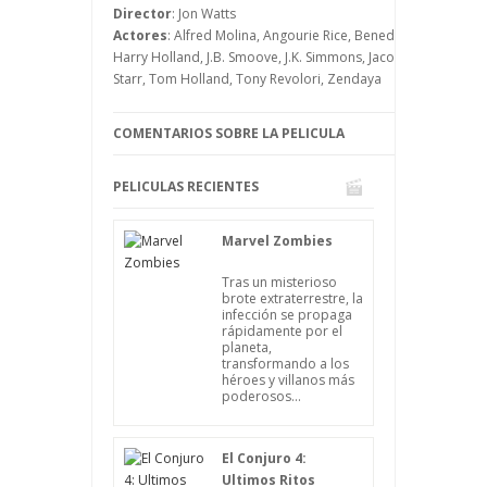
Director
: Jon Watts
Actores
: Alfred Molina, Angourie Rice, Benedict Cumberbat
Harry Holland, J.B. Smoove, J.K. Simmons, Jacob Batalon, Jam
Starr, Tom Holland, Tony Revolori, Zendaya
COMENTARIOS SOBRE LA PELICULA
PELICULAS RECIENTES
Marvel Zombies
Tras un misterioso
brote extraterrestre, la
infección se propaga
rápidamente por el
planeta,
transformando a los
héroes y villanos más
poderosos...
El Conjuro 4:
Ultimos Ritos