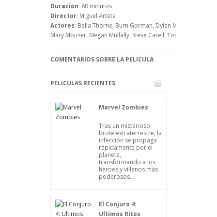
Duracion
: 80 minutos
embargo, su madre lo saca de su error
Director
: Miguel Arteta
antes de dormir, diciéndole que también
Actores
: Bella Thorne, Burn Gorman, Dylan Minnette, Jennife
en Australia pasan cosas desagradables.
Mary Mouser, Megan Mullally, Steve Carell, Toni Trucks
COMENTARIOS SOBRE LA PELICULA
PELICULAS RECIENTES
Marvel Zombies
Tras un misterioso
brote extraterrestre, la
infección se propaga
rápidamente por el
planeta,
transformando a los
héroes y villanos más
poderosos...
El Conjuro 4:
Ultimos Ritos