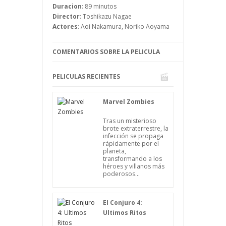
de vídeo, por lo que vamos a poder ver
Duracion
: 89 minutos
lo que sucede en esta casa en una
Director
: Toshikazu Nagae
perspectiva de primera persona.
Actores
: Aoi Nakamura, Noriko Aoyama
COMENTARIOS SOBRE LA PELICULA
PELICULAS RECIENTES
Marvel Zombies
Tras un misterioso
brote extraterrestre, la
infección se propaga
rápidamente por el
planeta,
transformando a los
héroes y villanos más
poderosos...
El Conjuro 4:
Ultimos Ritos