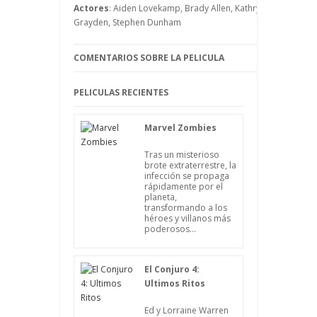
paranormales, se darán cuenta de que el
Actores
: Aiden Lovekamp, Brady Allen, Kathryn Newton, Kati
comportamiento de Wyatt, que es el niño
Grayden, Stephen Dunham
pequeño de los vecinos de Kath cambia
de forma repentina, y no a mejor
COMENTARIOS SOBRE LA PELICULA
precisamente.
PELICULAS RECIENTES
Marvel Zombies
Tras un misterioso
brote extraterrestre, la
infección se propaga
rápidamente por el
planeta,
transformando a los
héroes y villanos más
poderosos...
El Conjuro 4:
Ultimos Ritos
Ed y Lorraine Warren