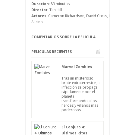
y se rebelan contra Dave, que se lo ha
Duracion
: 89 minutos
dado todo.
Director
: Tim Hill
Actores
: Cameron Richardson, David Cross, Don Tiffany, Er
Alicino
COMENTARIOS SOBRE LA PELICULA
PELICULAS RECIENTES
Marvel Zombies
Tras un misterioso
brote extraterrestre, la
infección se propaga
rápidamente por el
planeta,
transformando a los
héroes y villanos más
poderosos...
El Conjuro 4:
Ultimos Ritos