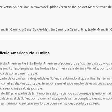
licula American Pie 3 Online
S
elicula American Pie 3: La Boda (American Wedding), los años han pasado y los 
ayor. Por eso empiezan las bodas y la primera es la de Jim y Michelle, por lo 
da de soltero memorable.
gado de organizar la despedida es Stifler, el sabiondo al que al final han ter
r con él es algo insoportable. Se supone que él sabe mucho de estas cosas, por
da sea lo más salvaje posible.
e Stifler, el padre de Jim también está ofreciendo sus consejos (siempre malís
alece es el de Stifler, por lo que la fiesta puede ser un completo desastre, so
 su matrimonio peligrar por lo que ocurra en su despedida de soltero.