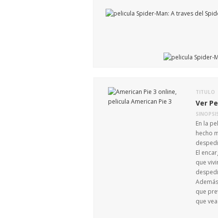
TITULO
Ver Pe
SINOPSI
En la p
hecho m
despedi
El encar
que vivi
despedi
Además d
que prev
que vea