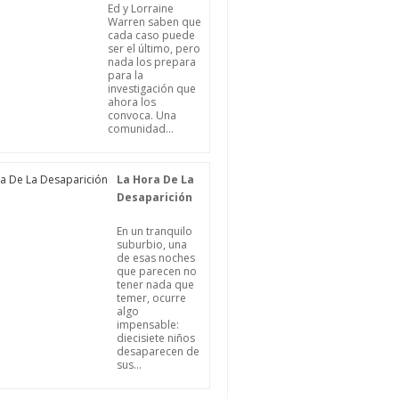
Ed y Lorraine
Warren saben que
cada caso puede
ser el último, pero
nada los prepara
para la
investigación que
ahora los
convoca. Una
comunidad...
La Hora De La
Desaparición
En un tranquilo
suburbio, una
de esas noches
que parecen no
tener nada que
temer, ocurre
algo
impensable:
diecisiete niños
desaparecen de
sus...