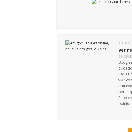
TITULO
Ver Pe
SINOPSI
Boog es 
cuidado
Eso a Bo
vivir co
El nuevo
por lo q
Parece 
opinión 