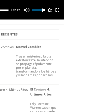
 RECIENTES
Marvel Zombies
Tras un misterioso brote
extraterrestre, la infección
se propaga rápidamente
por el planeta,
transformando a los héroes
y villanos más poderosos...
El Conjuro 4:
Ultimos Ritos
Ed y Lorraine
Warren saben que
cada caso puede