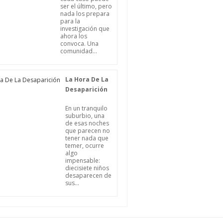
ser el último, pero
nada los prepara
para la
investigación que
ahora los
convoca. Una
comunidad...
La Hora De La
Desaparición
En un tranquilo
suburbio, una
de esas noches
que parecen no
tener nada que
temer, ocurre
algo
impensable:
diecisiete niños
desaparecen de
sus...