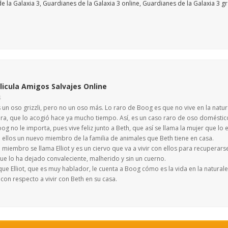
licula Amigos Salvajes Online
S
un oso grizzli, pero no un oso más. Lo raro de Boog es que no vive en la natur
ra, que lo acogió hace ya mucho tiempo. Así, es un caso raro de oso doméstic
og no le importa, pues vive feliz junto a Beth, que así se llama la mujer que l
n ellos un nuevo miembro de la familia de animales que Beth tiene en casa.
 miembro se llama Elliot y es un ciervo que va a vivir con ellos para recupera
ue lo ha dejado convaleciente, malherido y sin un cuerno.
que Elliot, que es muy hablador, le cuenta a Boog cómo es la vida en la natura
con respecto a vivir con Beth en su casa.