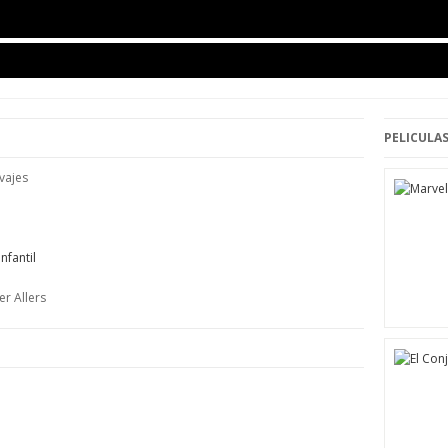
PELICULAS
vajes
Infantil
er Allers