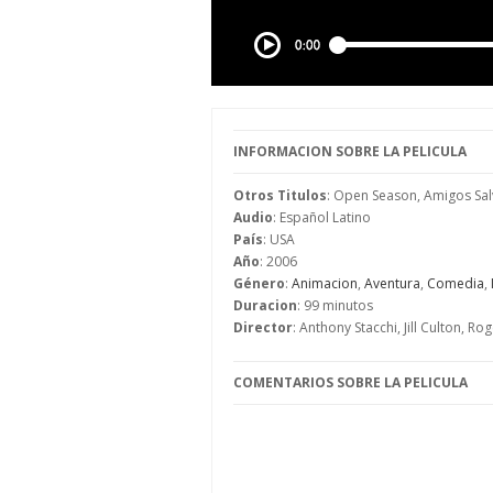
INFORMACION SOBRE LA PELICULA
Otros Titulos
: Open Season, Amigos Sal
Audio
: Español Latino
País
: USA
Año
: 2006
Género
:
Animacion
,
Aventura
,
Comedia
,
Duracion
: 99 minutos
Director
: Anthony Stacchi, Jill Culton, Rog
COMENTARIOS SOBRE LA PELICULA