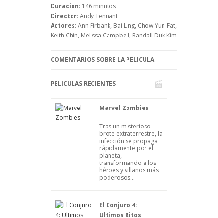
pues la cinta está basada en hechos
Duracion
: 146 minutos
reales.
Director
: Andy Tennant
Actores
: Ann Firbank, Bai Ling, Chow Yun-Fat, Deanna Yusoff
Keith Chin, Melissa Campbell, Randall Duk Kim, Tom Felton
COMENTARIOS SOBRE LA PELICULA
PELICULAS RECIENTES
Marvel Zombies
Tras un misterioso
brote extraterrestre, la
infección se propaga
rápidamente por el
planeta,
transformando a los
héroes y villanos más
poderosos...
El Conjuro 4:
Ultimos Ritos