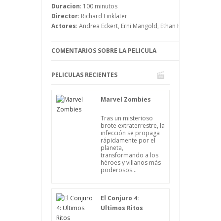
de conocer en el tren.
Duracion
: 100 minutos
A partir de aquí no sabemos lo que pasa,
Director
: Richard Linklater
pero es probable que el destino los haya
Actores
: Andrea Eckert, Erni Mangold, Ethan Hawke, Hanno P
unido y no se separen en un tiempo.
COMENTARIOS SOBRE LA PELICULA
PELICULAS RECIENTES
Marvel Zombies
Tras un misterioso
brote extraterrestre, la
infección se propaga
rápidamente por el
planeta,
transformando a los
héroes y villanos más
poderosos...
El Conjuro 4:
Ultimos Ritos