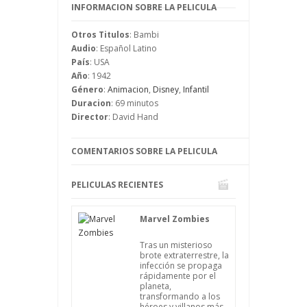
no sólo se reduce a jugar y será Búho el
INFORMACION SOBRE LA PELICULA
que enseñe esto a Bambi, que pronto va
a recibir un golpe muy duro cuando
Otros Titulos
: Bambi
pierde a un ser muy querido.
Audio
: Español Latino
Tendrá que madurar pronto y seguir su
País
: USA
camino, pues la vida no es más que eso,
Año
: 1942
seguir sin importar lo que ocurra.
Género
:
Animacion
,
Disney
,
Infantil
Duracion
: 69 minutos
Director
: David Hand
COMENTARIOS SOBRE LA PELICULA
PELICULAS RECIENTES
Marvel Zombies
Tras un misterioso
brote extraterrestre, la
infección se propaga
rápidamente por el
planeta,
transformando a los
héroes y villanos más