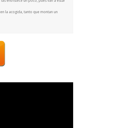
 las entristece un poco, pues van a estar
cen la acogida, tanto que montan un