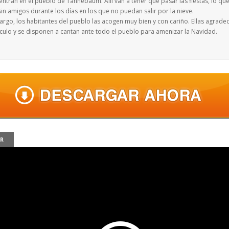
ntran en el pueblo de Tannebaum. Allí van a tener que pasar las fiestas, lo que
sin amigos durante los días en los que no puedan salir por la nieve.
argo, los habitantes del pueblo las acogen muy bien y con cariño. Ellas agrade
culo y se disponen a cantan ante todo el pueblo para amenizar la Navidad.
ER