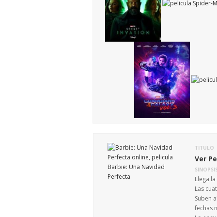
TITULO
Ver Pe
SINOPSI
Llega la
Las cua
Suben al
fechas n