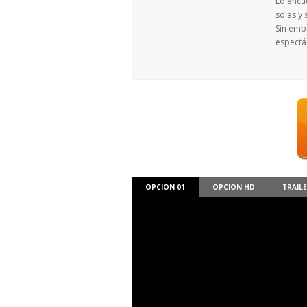
Lo encue
solas y 
Sin emb
espectá
OPCION 01
OPCION HD
TRAIL