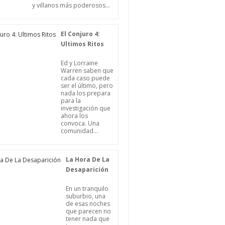
y villanos más poderosos...
El Conjuro 4:
Ultimos Ritos
Ed y Lorraine
Warren saben que
cada caso puede
ser el último, pero
nada los prepara
para la
investigación que
ahora los
convoca. Una
comunidad...
La Hora De La
Desaparición
En un tranquilo
suburbio, una
de esas noches
que parecen no
tener nada que