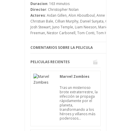
contra el crimen.
Duracion
: 163 minutos
Algo que dará un vuelco, tras la sucesión
Director
: Christopher Nolan
de una serie de catastróficas acciones
Actores
: Aidan Gillen, Alon Aboutboul, Anne Hathaway, Ben
contra Gotham, causadas por un
Christian Bale, Cillian Murphy, Daniel Sunjata, Gary Oldman, 
misterioso hombre enmascarado
Josh Stewart, Juno Temple, Liam Neeson, Marion Cotillard, 
llamado Bane, que le harán replantearse
Freeman, Nestor Carbonell, Tom Conti, Tom Hardy, Uri Gavri
seriamente su decisión de abandonar
para siempre a Batman.
COMENTARIOS SOBRE LA PELICULA
PELICULAS RECIENTES
Marvel Zombies
Tras un misterioso
brote extraterrestre, la
infección se propaga
rápidamente por el
planeta,
transformando a los
héroes y villanos más
poderosos...