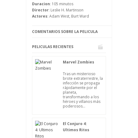
impiden, se desatará el caos mundial
Duracion
: 105 minutos
cuando muchos de los políticos más
Director
: Leslie H. Martinson
importantes del mundo mueran.
Actores
: Adam West, Burt Ward
COMENTARIOS SOBRE LA PELICULA
PELICULAS RECIENTES
Marvel Zombies
Tras un misterioso
brote extraterrestre, la
infección se propaga
rápidamente por el
planeta,
transformando a los
héroes y villanos más
poderosos...
El Conjuro 4:
Ultimos Ritos