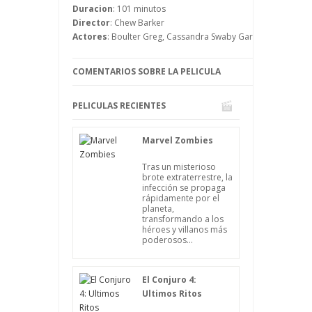
que saber si lo que le pasa es cierto o
Duracion
: 101 minutos
solo es fruto de su mente, que está
Director
: Chew Barker
perturbada y que le puede jugar malas
Actores
: Boulter Greg, Cassandra Swaby Gary, Edmonds, Ha
pasadas.
COMENTARIOS SOBRE LA PELICULA
PELICULAS RECIENTES
Marvel Zombies
Tras un misterioso
brote extraterrestre, la
infección se propaga
rápidamente por el
planeta,
transformando a los
héroes y villanos más
poderosos...
El Conjuro 4:
Ultimos Ritos