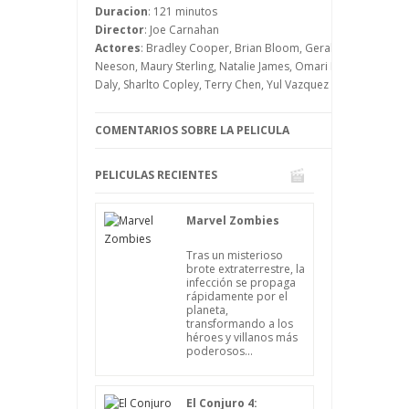
sólo falta Murdock, un loco que es capaz
Duracion
: 121 minutos
de pilotar todo lo que vuele.
Director
: Joe Carnahan
Actores
: Bradley Cooper, Brian Bloom, Gerald McRaney, Hen
Neeson, Maury Sterling, Natalie James, Omari Hardwick, Patr
Daly, Sharlto Copley, Terry Chen, Yul Vazquez
COMENTARIOS SOBRE LA PELICULA
PELICULAS RECIENTES
Marvel Zombies
Tras un misterioso
brote extraterrestre, la
infección se propaga
rápidamente por el
planeta,
transformando a los
héroes y villanos más
poderosos...
El Conjuro 4: