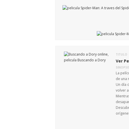
TITULO
Ver Pe
SINOPSI
La pelí
de una 
Un día d
volver 
Mientra
desapar
Descubre
orígene