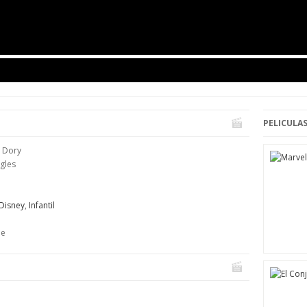
PELICULAS
a Dory
ngles
Disney
,
Infantil
ne