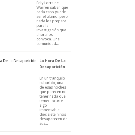
Ed y Lorraine
Warren saben que
cada caso puede
ser el último, pero
nada los prepara
para la
investigación que
ahora los
convoca. Una
comunidad...
La Hora De La
Desaparición
En un tranquilo
suburbio, una
de esas noches
que parecen no
tener nada que
temer, ocurre
algo
impensable:
diecisiete niños
desaparecen de
sus...