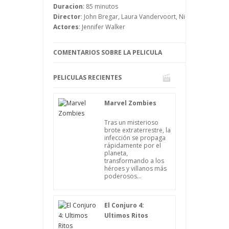
Duracion
: 85 minutos
poco tormentosa cuando él gana el
Director
: John Bregar, Laura Vandervoort, Nick Zano, Patric
concurso, pero lo peor está por llegar.
Actores
: Jennifer Walker
David descubre que Jennifer trabaja para
la empresa que quiere quitarle su
pizzería, lo que hace que las relaciones se
COMENTARIOS SOBRE LA PELICULA
rompan.
PELICULAS RECIENTES
Marvel Zombies
Tras un misterioso
brote extraterrestre, la
infección se propaga
rápidamente por el
planeta,
transformando a los
héroes y villanos más
poderosos...
El Conjuro 4:
Ultimos Ritos