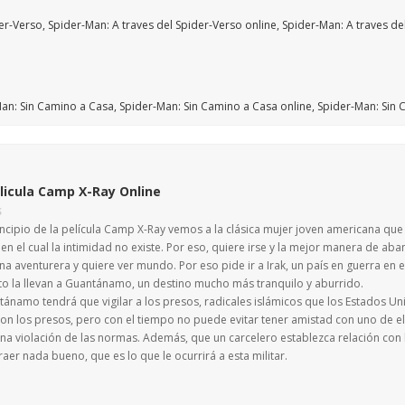
licula Camp X-Ray Online
S
rincipio de la película Camp X-Ray vemos a la clásica mujer joven americana qu
en el cual la intimidad no existe. Por eso, quiere irse y la mejor manera de aba
una aventurera y quiere ver mundo. Por eso pide ir a Irak, un país en guerra en el 
 la llevan a Guantánamo, un destino mucho más tranquilo y aburrido.
tánamo tendrá que vigilar a los presos, radicales islámicos que los Estados Un
con los presos, pero con el tiempo no puede evitar tener amistad con uno de el
una violación de las normas. Además, que un carcelero establezca relación con
aer nada bueno, que es lo que le ocurrirá a esta militar.