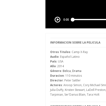
INFORMACION SOBRE LA PELICULA
Otros Titulos
: Camp X-Ray
Audio
: Español Latino
País
: USA
Año
: 2014
Género
:
Belica
,
Drama
Duracion
: 110 minutos
Director
: Peter Sattler
Actores
: Anoop Simon, Cory Michael Smith,
Julia Duffy, Kristen Stewart, LaDell Pres
Tarpinian, Ser'Darius Blain, Tara Holt