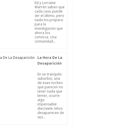
Ed y Lorraine
Warren saben que
cada caso puede
ser el último, pero
nada los prepara
para la
investigación que
ahora los
convoca. Una
comunidad...
La Hora De La
Desaparición
En un tranquilo
suburbio, una
de esas noches
que parecen no
tener nada que
temer, ocurre
algo
impensable:
diecisiete niños
desaparecen de
sus...