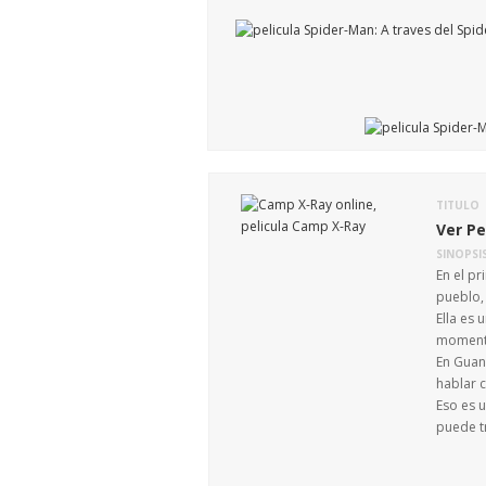
TITULO
Ver Pe
SINOPSI
En el p
pueblo, 
Ella es 
momento
En Guan
hablar 
Eso es 
puede tr