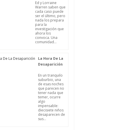
Ed y Lorraine
Warren saben que
cada caso puede
ser el último, pero
nada los prepara
para la
investigación que
ahora los
convoca. Una
comunidad...
La Hora De La
Desaparición
En un tranquilo
suburbio, una
de esas noches
que parecen no
tener nada que
temer, ocurre
algo
impensable:
diecisiete niños
desaparecen de
sus...