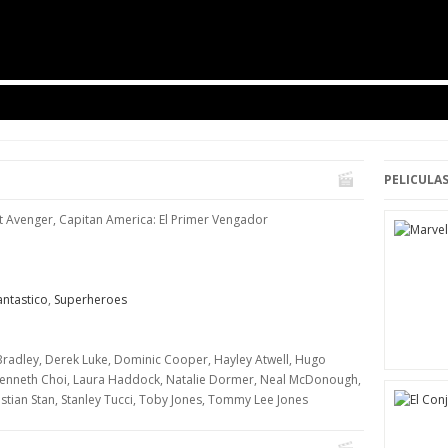
PELICULAS
st Avenger, Capitan America: El Primer Vengador
antastico
,
Superheroes
d Bradley, Derek Luke, Dominic Cooper, Hayley Atwell, Hugo
, Kenneth Choi, Laura Haddock, Natalie Dormer, Neal McDonough,
stian Stan, Stanley Tucci, Toby Jones, Tommy Lee Jones