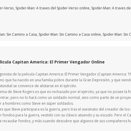
licula Capitan America: El Primer Vengador Online
S
gonista de la pelicula Capitan America: El Primer Vengador (Captain America: Th
no que ha nacido en una familia pobre durante la Gran Depresión, y que viendo
undial se convence de alistarse en el ejército.
ema de Steve Rogers es que es rechazado por el ejército, ya que no posee la forta
 entrar, pero no lo hará como un soldado normal, sino como parte de un proyect
ir a hombres como Steve en súper soldados.
es que Steve participara es la guerra, pero tras el asesinato del creador de lo
r fondos para la guerra, vestido con su clásico atuendo y su escudo. Pero el 
a recaudar fondos, y más cuando descubre que algunos de sus compañeros han