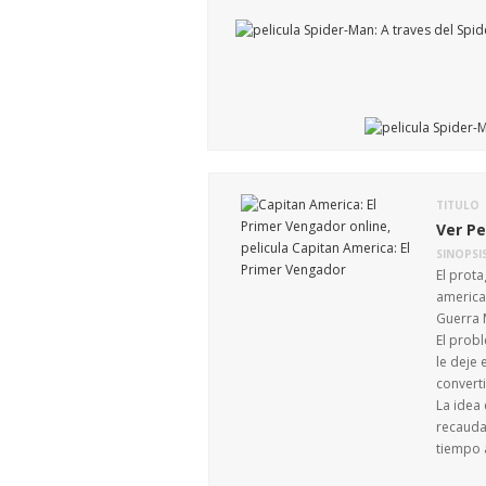
TITULO
Ver Pe
SINOPSI
El prota
america
Guerra M
El probl
le deje
convert
La idea 
recauda
tiempo 