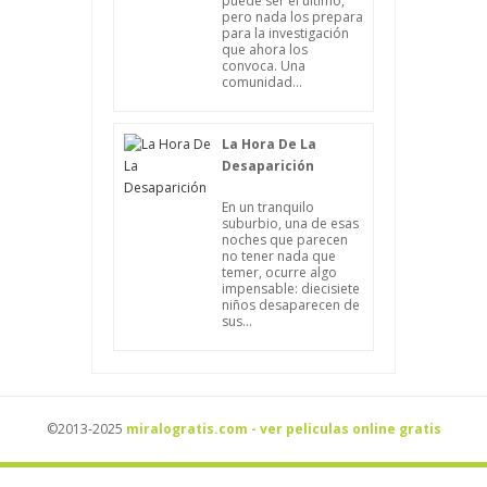
puede ser el último,
pero nada los prepara
para la investigación
que ahora los
convoca. Una
comunidad...
La Hora De La
Desaparición
En un tranquilo
suburbio, una de esas
noches que parecen
no tener nada que
temer, ocurre algo
impensable: diecisiete
niños desaparecen de
sus...
©2013-2025
miralogratis.com - ver peliculas online gratis