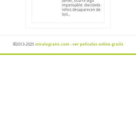
temer, ocurre algo
impensable: diecisiete
niños desaparecen de
sus...
©2013-2025
miralogratis.com - ver peliculas online gratis