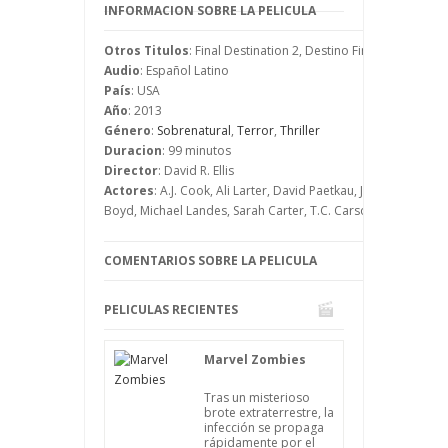
para que no suceda nada y por eso un
INFORMACION SOBRE LA PELICULA
policía llega enseguida para ver lo que
pasa. Cuando llega este agente, el
Otros Titulos
: Final Destination 2, Destino Final 2
accidente que Kimberly había imaginado
Audio
: Español Latino
sucede delante de ellos.
País
: USA
Kimberly se ha conseguido salvar, al igual
Año
: 2013
que sus amigos, pero el problema es que
Género
:
Sobrenatural
,
Terror
,
Thriller
su destino era morir, por lo que de
Duracion
: 99 minutos
momento no puede pensar que está a
Director
: David R. Ellis
salvo.
Actores
: A.J. Cook, Ali Larter, David Paetkau, James Kirk, J
Boyd, Michael Landes, Sarah Carter, T.C. Carson, Tony Todd
COMENTARIOS SOBRE LA PELICULA
PELICULAS RECIENTES
Marvel Zombies
Tras un misterioso
brote extraterrestre, la
infección se propaga
rápidamente por el