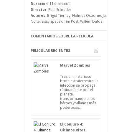
que nunca ha considerado que su hijo
Duracion
: 114 minutos
haga algo de valor, a pesar de que sí lo
Director
: Paul Schrader
hace.
Actores
: Brigid Tierney, Holmes Osborne, James Coburn, Jim
Nolte, Sissy Spacek, Tim Post, Willem Dafoe
COMENTARIOS SOBRE LA PELICULA
PELICULAS RECIENTES
Marvel Zombies
Tras un misterioso
brote extraterrestre, la
infección se propaga
rápidamente por el
planeta,
transformando a los
héroes y villanos más
poderosos...
El Conjuro 4:
Ultimos Ritos