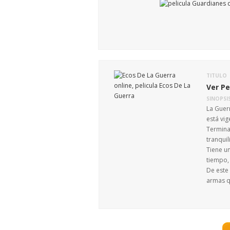
TITULO
Ver Pe
SINOPSI
La Guerr
está vig
Terminad
tranquil
Tiene u
tiempo, 
De este 
armas qu