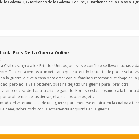
licula Ecos De La Guerra Online
S
a Civil desangró a los Estados Unidos, pues este conflicto se llevó muchas vid
ente. En la cinta vemos a un veterano que ha tenido la suerte de poder sobreviv
a la guerra vuelve a casa para estar con su familia y retomar su trabajo en la 
idad, pero no la va a obtener, pues ha dejado una guerra para librar otra.
n vecino que se dedica a la cría de ganado. Por eso está acosando a la familia
por problemas de las tierras, el agua, los pastos, etc.
modo, el veterano sale de una guerra para meterse en otra, en la cual va a ten
e tiene, sobre todo con la experiencia adquirida en la guerra.