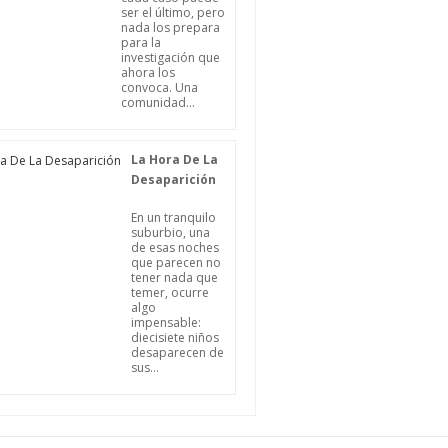
ser el último, pero
nada los prepara
para la
investigación que
ahora los
convoca. Una
comunidad...
La Hora De La
Desaparición
En un tranquilo
suburbio, una
de esas noches
que parecen no
tener nada que
temer, ocurre
algo
impensable:
diecisiete niños
desaparecen de
sus...