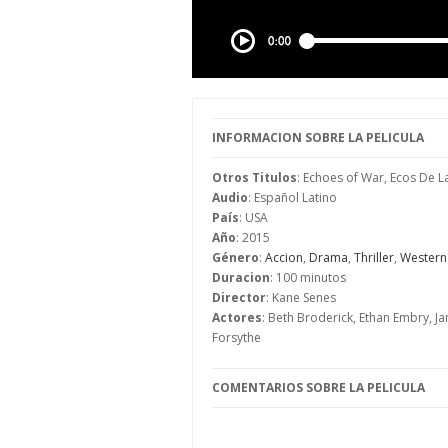
INFORMACION SOBRE LA PELICULA
Otros Titulos
: Echoes of War, Ecos De L
Audio
: Español Latino
País
: USA
Año
: 2015
Género
:
Accion
,
Drama
,
Thriller
,
Western
Duracion
: 100 minutos
Director
: Kane Senes
Actores
: Beth Broderick, Ethan Embry, 
Forsythe
COMENTARIOS SOBRE LA PELICULA