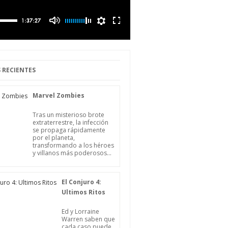
 RECIENTES
Marvel Zombies
Tras un misterioso brote
extraterrestre, la infección
se propaga rápidamente
por el planeta,
transformando a los héroes
y villanos más poderosos...
El Conjuro 4:
Ultimos Ritos
Ed y Lorraine
Warren saben que
cada caso puede