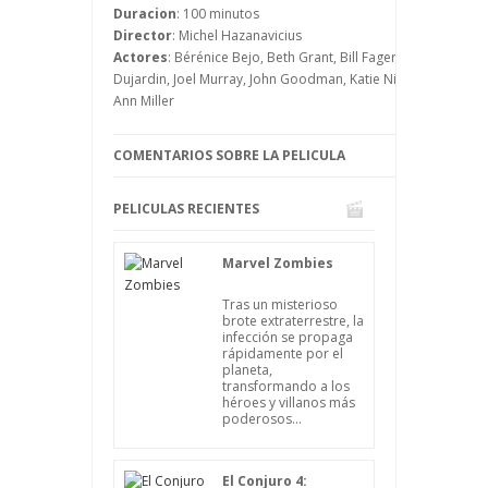
Duracion
: 100 minutos
Director
: Michel Hazanavicius
Actores
: Bérénice Bejo, Beth Grant, Bill Fagerbakke, Bitsie 
Dujardin, Joel Murray, John Goodman, Katie Nisa, Ken Daviti
Ann Miller
COMENTARIOS SOBRE LA PELICULA
PELICULAS RECIENTES
Marvel Zombies
Tras un misterioso
brote extraterrestre, la
infección se propaga
rápidamente por el
planeta,
transformando a los
héroes y villanos más
poderosos...
El Conjuro 4: