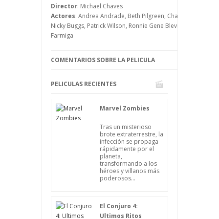
puede pasar su vida en la cárcel o ser
Director
: Michael Chaves
condenado a muerte.
Actores
: Andrea Andrade, Beth Pilgreen, Charlene Amoia, Ju
Nicky Buggs, Patrick Wilson, Ronnie Gene Blevins, Shannon Koo
Farmiga
COMENTARIOS SOBRE LA PELICULA
PELICULAS RECIENTES
Marvel Zombies
Tras un misterioso
brote extraterrestre, la
infección se propaga
rápidamente por el
planeta,
transformando a los
héroes y villanos más
poderosos...
El Conjuro 4:
Ultimos Ritos