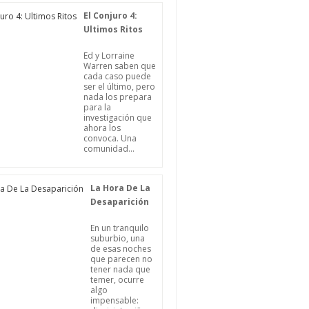
El Conjuro 4:
Ultimos Ritos
Ed y Lorraine
Warren saben que
cada caso puede
ser el último, pero
nada los prepara
para la
investigación que
ahora los
convoca. Una
comunidad...
La Hora De La
Desaparición
En un tranquilo
suburbio, una
de esas noches
que parecen no
tener nada que
temer, ocurre
algo
impensable: