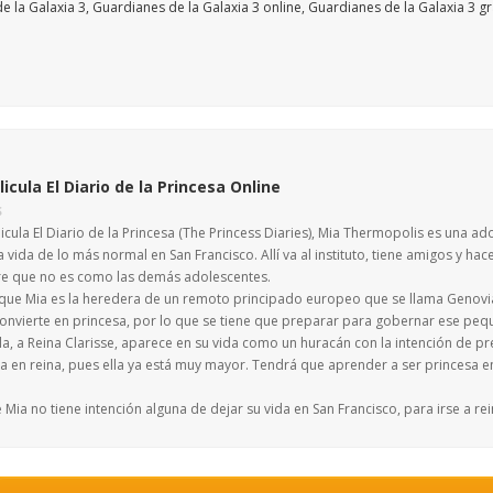
licula El Diario de la Princesa Online
S
licula El Diario de la Princesa (The Princess Diaries), Mia Thermopolis es una 
a vida de lo más normal en San Francisco. Allí va al instituto, tiene amigos y ha
e que no es como las demás adolescentes.
 que Mia es la heredera de un remoto principado europeo que se llama Genovia
convierte en princesa, por lo que se tiene que preparar para gobernar ese peq
la, a Reina Clarisse, aparece en su vida como un huracán con la intención de p
ta en reina, pues ella ya está muy mayor. Tendrá que aprender a ser princesa e
 Mia no tiene intención alguna de dejar su vida en San Francisco, para irse a r