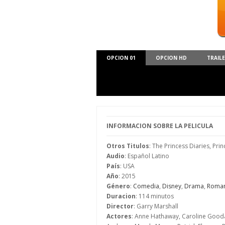
OPCION 01
OPCION HD
TRAIL
INFORMACION SOBRE LA PELICULA
Otros Titulos
: The Princess Diaries, Pri
Audio
: Español Latino
País
: USA
Año
: 2015
Género
:
Comedia
,
Disney
,
Drama
,
Roman
Duracion
: 114 minutos
Director
: Garry Marshall
Actores
: Anne Hathaway, Caroline Goodal