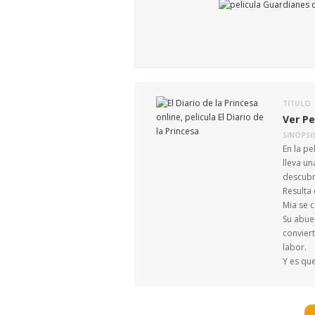
TITULO
Ver Pe
SINOPSI
En la pe
lleva un
descubr
Resulta
Mia se 
Su abue
convier
labor.
Y es que