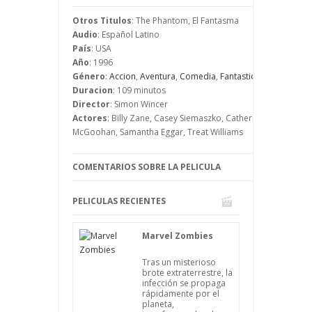
que unos piratas han robado una
calavera que tiene mucho poder, tanto
Otros Titulos
: The Phantom, El Fantasma
que podría hacer que su dueño
Audio
: Español Latino
controlase el mundo.
País
: USA
Es así como El Fantasma se va a enfrentar
Año
: 1996
a un mercenario que mató a su padre y
Género
:
Accion
,
Aventura
,
Comedia
,
Fantastico
,
Superheroe
que está implicado en el robo de la
Duracion
: 109 minutos
calavera.
Director
: Simon Wincer
Actores
: Billy Zane, Casey Siemaszko, Catherine Zeta-Jones,
McGoohan, Samantha Eggar, Treat Williams
COMENTARIOS SOBRE LA PELICULA
PELICULAS RECIENTES
Marvel Zombies
Tras un misterioso
brote extraterrestre, la
infección se propaga
rápidamente por el
planeta,