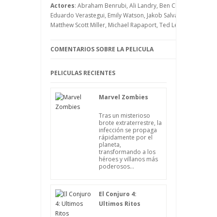
Actores
: Abraham Benrubi, Ali Landry, Ben Chaplin, Candic
Eduardo Verastegui, Emily Watson, Jakob Salvati, Kelly Greyso
Matthew Scott Miller, Michael Rapaport, Ted Levine, Toby Hu
COMENTARIOS SOBRE LA PELICULA
PELICULAS RECIENTES
Marvel Zombies
Tras un misterioso
brote extraterrestre, la
infección se propaga
rápidamente por el
planeta,
transformando a los
héroes y villanos más
poderosos...
El Conjuro 4:
Ultimos Ritos