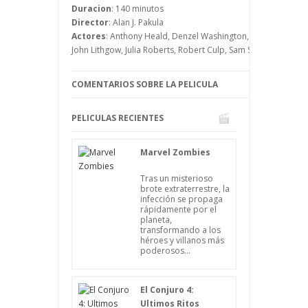
sus perseguidores al tiempo que tratan
Duracion
: 140 minutos
de esclarecer los dos asesinatos.
Director
: Alan J. Pakula
Actores
: Anthony Heald, Denzel Washington, Hume Cronyn, J
John Lithgow, Julia Roberts, Robert Culp, Sam Shepard, Stanl
COMENTARIOS SOBRE LA PELICULA
PELICULAS RECIENTES
Marvel Zombies
Tras un misterioso
brote extraterrestre, la
infección se propaga
rápidamente por el
planeta,
transformando a los
héroes y villanos más
poderosos...
El Conjuro 4:
Ultimos Ritos