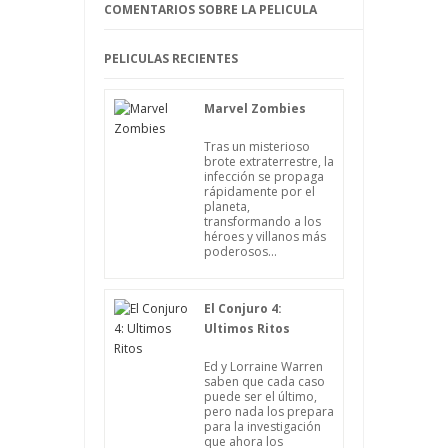
COMENTARIOS SOBRE LA PELICULA
ellas está situada en Stull, lo que también
puede explicar los fenómenos.
PELICULAS RECIENTES
Marvel Zombies
Tras un misterioso
brote extraterrestre, la
infección se propaga
rápidamente por el
planeta,
transformando a los
héroes y villanos más
poderosos...
El Conjuro 4:
Ultimos Ritos
Ed y Lorraine Warren
saben que cada caso
puede ser el último,
pero nada los prepara
para la investigación
que ahora los