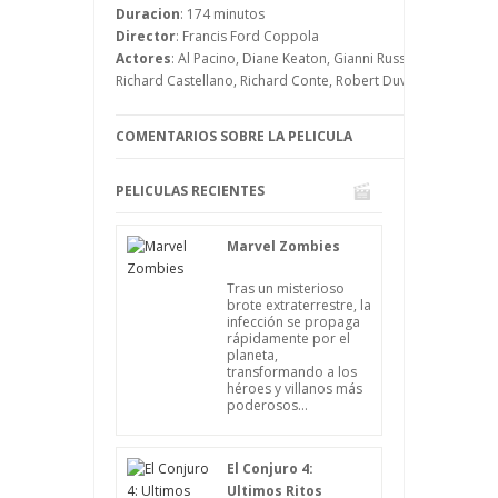
desatar una guerra entre la mafia que
Duracion
: 174 minutos
terminará con decenas de cadáveres.
Director
: Francis Ford Coppola
Actores
: Al Pacino, Diane Keaton, Gianni Russo, James Caan
Richard Castellano, Richard Conte, Robert Duvall, Rudy Bond,
COMENTARIOS SOBRE LA PELICULA
PELICULAS RECIENTES
Marvel Zombies
Tras un misterioso
brote extraterrestre, la
infección se propaga
rápidamente por el
planeta,
transformando a los
héroes y villanos más
poderosos...
El Conjuro 4:
Ultimos Ritos