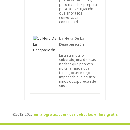
puede ser el último,
pero nada los prepara
para la investigación
que ahora los
convoca. Una
comunidad...
La Hora De La
Desaparición
En un tranquilo
suburbio, una de esas
noches que parecen
no tener nada que
temer, ocurre algo
impensable: diecisiete
niños desaparecen de
sus...
©2013-2025
miralogratis.com - ver peliculas online gratis