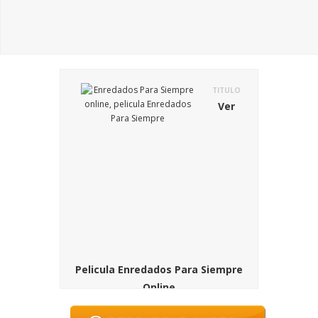
TITULO
Ver
Pelicula Enredados Para Siempre
Online
SINOPSIS
En Tangled Ever After, el reino vive en un