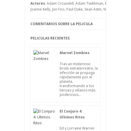
que nadie sepa nunca qué le pasó.
Actores
: Adam Croasdell, Adam Tsekhman, Brandy Grace, C
Joanne Kelly, Jon Foo, Paul Duke, Sean Astin, Vinnie Jones
COMENTARIOS SOBRE LA PELICULA
PELICULAS RECIENTES
Marvel Zombies
Tras un misterioso
brote extraterrestre, la
infección se propaga
rápidamente por el
planeta,
transformando a los
héroes y villanos más
poderosos...
El Conjuro 4:
Ultimos Ritos
Ed y Lorraine Warren