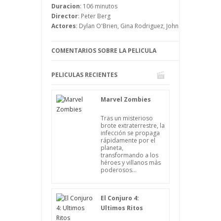
medioambientales de toda la historia, ya
Duracion
: 106 minutos
que se vertieron miles y miles de litros de
Director
: Peter Berg
petróleo al golfo, matando a miles de
Actores
: Dylan O'Brien, Gina Rodriguez, John Malkovich, Ka
animales y contaminando la zona para los
próximos decenios.
COMENTARIOS SOBRE LA PELICULA
PELICULAS RECIENTES
Marvel Zombies
Tras un misterioso
brote extraterrestre, la
infección se propaga
rápidamente por el
planeta,
transformando a los
héroes y villanos más
poderosos...
El Conjuro 4:
Ultimos Ritos