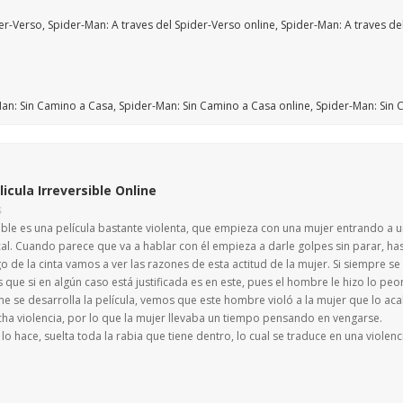
licula Irreversible Online
S
sible es una película bastante violenta, que empieza con una mujer entrando a 
ocal. Cuando parece que va a hablar con él empieza a darle golpes sin parar, 
go de la cinta vamos a ver las razones de esta actitud de la mujer. Si siempre se d
s que si en algún caso está justificada es en este, pues el hombre le hizo lo pe
 se desarrolla la película, vemos que este hombre violó a la mujer que lo acab
ha violencia, por lo que la mujer llevaba un tiempo pensando en vengarse.
o hace, suelta toda la rabia que tiene dentro, lo cual se traduce en una viole