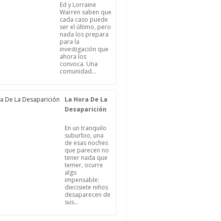
Ed y Lorraine
Warren saben que
cada caso puede
ser el último, pero
nada los prepara
para la
investigación que
ahora los
convoca. Una
comunidad...
La Hora De La
Desaparición
En un tranquilo
suburbio, una
de esas noches
que parecen no
tener nada que
temer, ocurre
algo
impensable:
diecisiete niños
desaparecen de
sus...