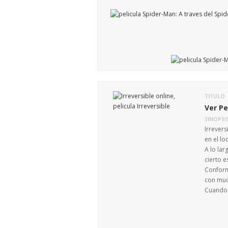
TITULO
Ver Pe
SINOPSI
Irrever
en el l
A lo lar
cierto e
Conforme
con muc
Cuando l