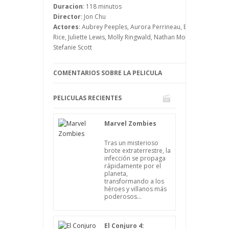
comienza gracias a Jerrica, que es la que
Duracion
: 118 minutos
da el primer paso al subir la canción a
Director
: Jon Chu
Internet.
Actores
: Aubrey Peeples, Aurora Perrineau, Barnaby Carpenter
Rice, Juliette Lewis, Molly Ringwald, Nathan Moore, Nichola
Stefanie Scott
COMENTARIOS SOBRE LA PELICULA
PELICULAS RECIENTES
Marvel Zombies
Tras un misterioso
brote extraterrestre, la
infección se propaga
rápidamente por el
planeta,
transformando a los
héroes y villanos más
poderosos...
El Conjuro 4: