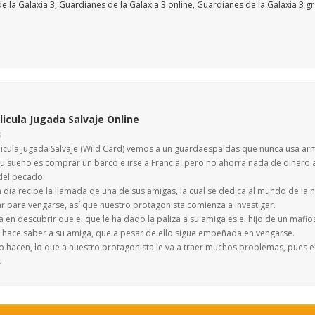
licula Jugada Salvaje Online
S
elicula Jugada Salvaje (Wild Card) vemos a un guardaespaldas que nunca usa a
Su sueño es comprar un barco e irse a Francia, pero no ahorra nada de dinero a
del pecado.
día recibe la llamada de una de sus amigas, la cual se dedica al mundo de la n
ar para vengarse, así que nuestro protagonista comienza a investigar.
a en descubrir que el que le ha dado la paliza a su amiga es el hijo de un maf
lo hace saber a su amiga, que a pesar de ello sigue empeñada en vengarse.
 lo hacen, lo que a nuestro protagonista le va a traer muchos problemas, pues e
.