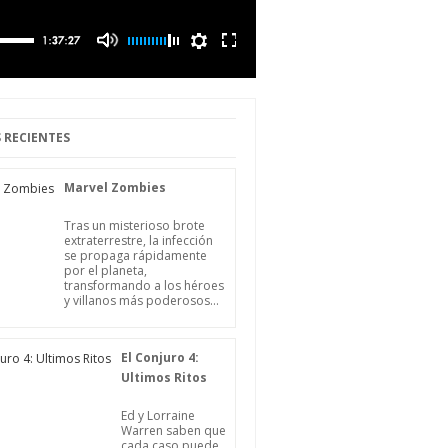
 RECIENTES
Marvel Zombies
Tras un misterioso brote
extraterrestre, la infección
se propaga rápidamente
por el planeta,
transformando a los héroes
y villanos más poderosos...
El Conjuro 4:
Ultimos Ritos
Ed y Lorraine
Warren saben que
cada caso puede