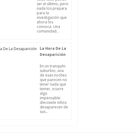
ser el último, pero
nada los prepara
para la
investigación que
ahora los
convoca. Una
comunidad...
La Hora De La
Desaparición
En un tranquilo
suburbio, una
de esas noches
que parecen no
tener nada que
temer, ocurre
algo
impensable:
diecisiete niños
desaparecen de
sus...