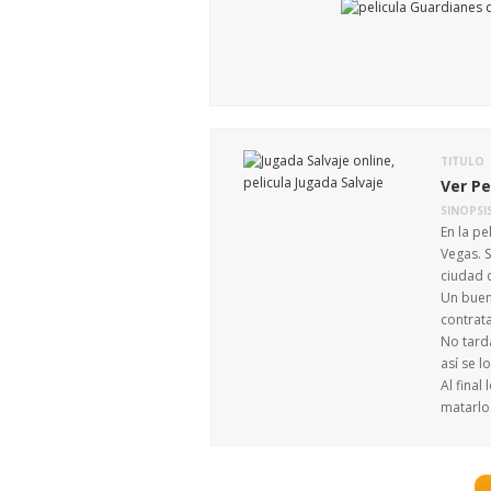
TITULO
Ver Pe
SINOPSI
En la p
Vegas. 
ciudad 
Un buen 
contrat
No tard
así se 
Al final
matarlo