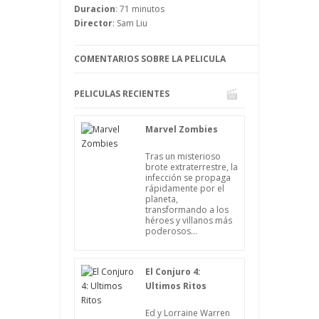
sí sé que a partir de ahora los héroes de
Duracion
: 71 minutos
los cómics van a ser más cercanos, pues
Director
: Sam Liu
también son capaces de hacer malas
acciones.
COMENTARIOS SOBRE LA PELICULA
PELICULAS RECIENTES
Marvel Zombies
Tras un misterioso
brote extraterrestre, la
infección se propaga
rápidamente por el
planeta,
transformando a los
héroes y villanos más
poderosos...
El Conjuro 4:
Ultimos Ritos
Ed y Lorraine Warren