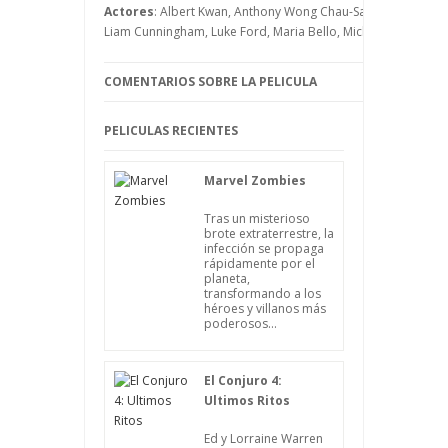
de dominación de toda una zona del
Actores
: Albert Kwan, Anthony Wong Chau-Sang, Brendan Fras
mundo.
Liam Cunningham, Luke Ford, Maria Bello, Michelle Yeoh, Rus
COMENTARIOS SOBRE LA PELICULA
PELICULAS RECIENTES
Marvel Zombies
Tras un misterioso
brote extraterrestre, la
infección se propaga
rápidamente por el
planeta,
transformando a los
héroes y villanos más
poderosos...
El Conjuro 4:
Ultimos Ritos
Ed y Lorraine Warren