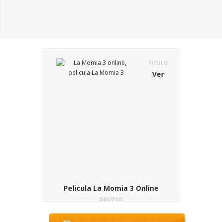
TITULO
Ver
Pelicula La Momia 3 Online
SINOPSIS
En la pelicula La Momia 3: La Tumba del
Emperador Dragon, Alex es un