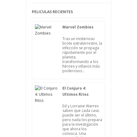
discurso de Denis, por lo que va a tener
problemas muy serios a no ser que salga
PELICULAS RECIENTES
huyendo de allí.
Marvel Zombies
Tras un misterioso
brote extraterrestre, la
infección se propaga
rápidamente por el
planeta,
transformando a los
héroes y villanos más
poderosos...
El Conjuro 4:
Ultimos Ritos
Ed y Lorraine Warren
saben que cada caso
puede ser el último,
pero nada los prepara
para la investigación
que ahora los
convoca. Una