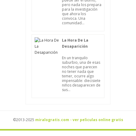
puede ser el último,
pero nada los prepara
para la investigación
que ahora los
convoca. Una
comunidad...
La Hora De La
Desaparición
En un tranquilo
suburbio, una de esas
noches que parecen
no tener nada que
temer, ocurre algo
impensable: diecisiete
niños desaparecen de
sus...
©2013-2025
miralogratis.com - ver peliculas online gratis