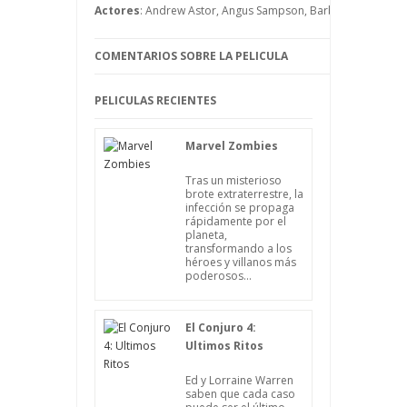
tiene ninguna culpa la persona que lo
Actores
: Andrew Astor, Angus Sampson, Barbara Hershey, Le
perpetra.
COMENTARIOS SOBRE LA PELICULA
PELICULAS RECIENTES
Marvel Zombies
Tras un misterioso
brote extraterrestre, la
infección se propaga
rápidamente por el
planeta,
transformando a los
héroes y villanos más
poderosos...
El Conjuro 4:
Ultimos Ritos
Ed y Lorraine Warren
saben que cada caso