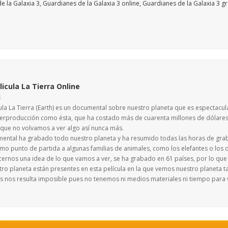
licula La Tierra Online
S
ula La Tierra (Earth) es un documental sobre nuestro planeta que es espectacul
erproducción como ésta, que ha costado más de cuarenta millones de dólares.
 que no volvamos a ver algo así nunca más.
mental ha grabado todo nuestro planeta y ha resumido todas las horas de grab
omo punto de partida a algunas familias de animales, como los elefantes o los 
cernos una idea de lo que vamos a ver, se ha grabado en 61 países, por lo que 
ro planeta están presentes en esta película en la que vemos nuestro planeta t
s nos resulta imposible pues no tenemos ni medios materiales ni tiempo para v