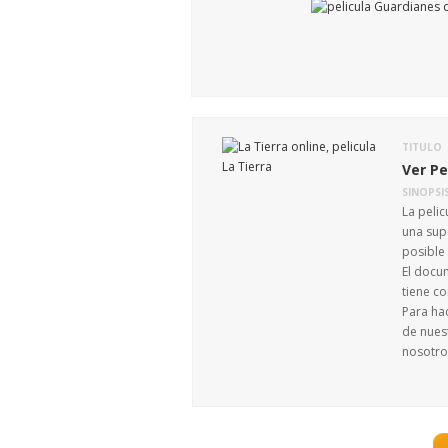
TITULO
Ver Pe
SINOPSI
La pelic
una sup
posible
El docu
tiene c
Para ha
de nuest
nosotro