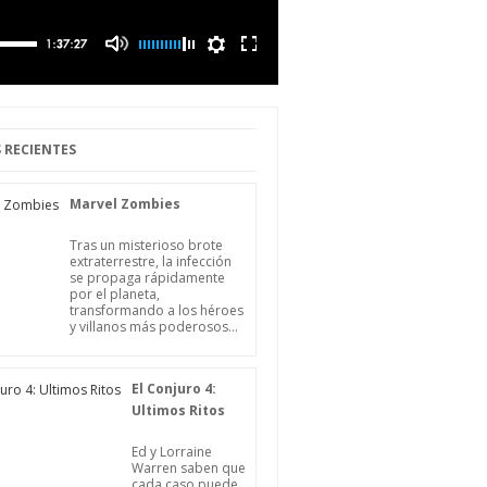
 RECIENTES
Marvel Zombies
Tras un misterioso brote
extraterrestre, la infección
se propaga rápidamente
por el planeta,
transformando a los héroes
y villanos más poderosos...
El Conjuro 4:
Ultimos Ritos
Ed y Lorraine
Warren saben que
cada caso puede