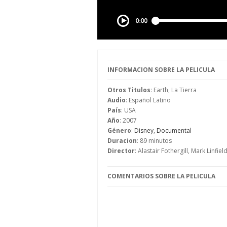
INFORMACION SOBRE LA PELICULA
Otros Titulos
: Earth, La Tierra
Audio
: Español Latino
País
: USA
Año
: 2007
Género
:
Disney
,
Documental
Duracion
: 89 minutos
Director
: Alastair Fothergill, Mark Linfiel
COMENTARIOS SOBRE LA PELICULA