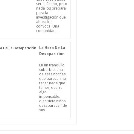
ser el último, pero
nada los prepara
para la
investigación que
ahora los
convoca. Una
comunidad...
La Hora De La
Desaparición
En un tranquilo
suburbio, una
de esas noches
que parecen no
tener nada que
temer, ocurre
algo
impensable:
diecisiete niños
desaparecen de
sus...