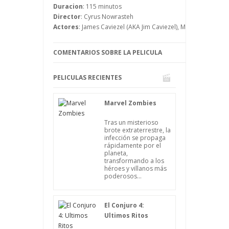
Soraya sería condenada a morir lapidada.
Duracion
: 115 minutos
Zahra lo intenta todo para salvarla, pero
Director
: Cyrus Nowrasteh
como ve que no consigue nada lo
Actores
: James Caviezel (AKA Jim Caviezel), Mozhan Marn
intentará hacer a través de este
periodista, que puede hacer que la
COMENTARIOS SOBRE LA PELICULA
historia se conozca en todo el mundo.
PELICULAS RECIENTES
Marvel Zombies
Tras un misterioso
brote extraterrestre, la
infección se propaga
rápidamente por el
planeta,
transformando a los
héroes y villanos más
poderosos...
El Conjuro 4:
Ultimos Ritos