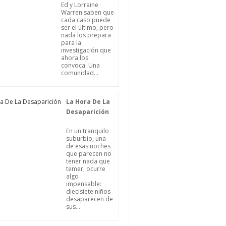
Ed y Lorraine
Warren saben que
cada caso puede
ser el último, pero
nada los prepara
para la
investigación que
ahora los
convoca. Una
comunidad...
La Hora De La
Desaparición
En un tranquilo
suburbio, una
de esas noches
que parecen no
tener nada que
temer, ocurre
algo
impensable:
diecisiete niños
desaparecen de
sus...