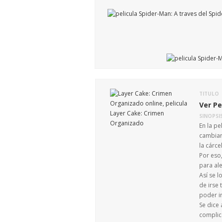
TITULO
Ver Pe
SINOPSI
En la p
cambiar
la cárcel
Por eso
para ale
Así se l
de irse 
poder ir
Se dice
complic