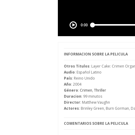
INFORMACION SOBRE LA PELICULA
Otros Titulos
: Layer Cake: Crimen Orga
Audio
: Español Latino
País
: Reino Unido
Año
: 2004
Género
:
Crimen
,
Thriller
Duracion
: 99 minutos
Director
: Matthew Vaughn
Actores
: Brinley Green, Burn Gorman, D
COMENTARIOS SOBRE LA PELICULA