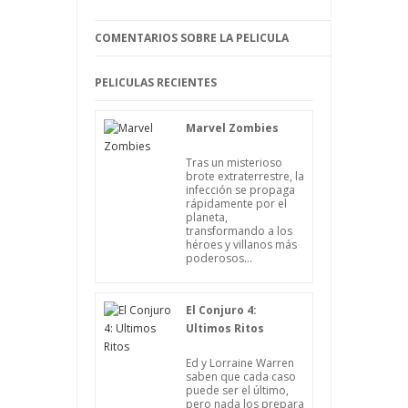
libertad y a la vez alejados de los
depredadores como la comadreja y
COMENTARIOS SOBRE LA PELICULA
otros que viven en el bosque.
PELICULAS RECIENTES
Marvel Zombies
Tras un misterioso
brote extraterrestre, la
infección se propaga
rápidamente por el
planeta,
transformando a los
héroes y villanos más
poderosos...
El Conjuro 4:
Ultimos Ritos
Ed y Lorraine Warren
saben que cada caso
puede ser el último,
pero nada los prepara