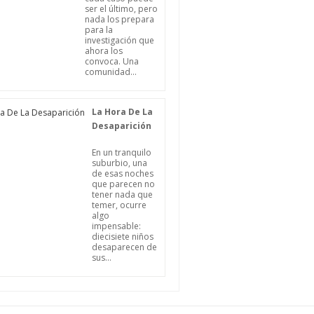
ser el último, pero
nada los prepara
para la
investigación que
ahora los
convoca. Una
comunidad...
La Hora De La
Desaparición
En un tranquilo
suburbio, una
de esas noches
que parecen no
tener nada que
temer, ocurre
algo
impensable:
diecisiete niños
desaparecen de
sus...