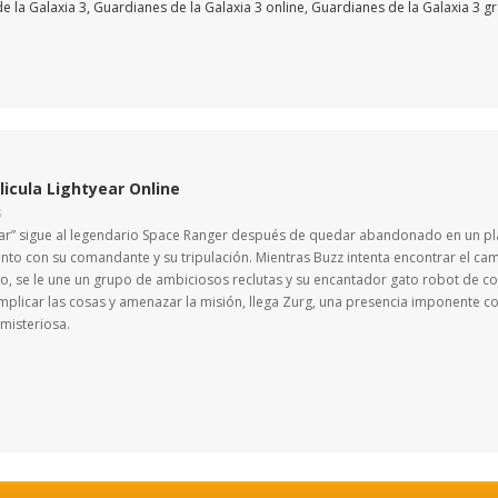
licula Lightyear Online
S
ear” sigue al legendario Space Ranger después de quedar abandonado en un plane
unto con su comandante y su tripulación. Mientras Buzz intenta encontrar el cam
po, se le une un grupo de ambiciosos reclutas y su encantador gato robot de c
mplicar las cosas y amenazar la misión, llega Zurg, una presencia imponente c
misteriosa.