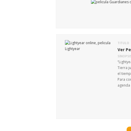
TITULO
Ver Pe
SINOPSI
“Lighty
Tierra j
el tiem
Para co
agenda 