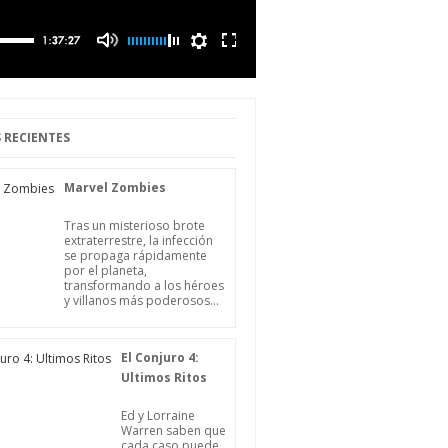
 RECIENTES
Marvel Zombies
Tras un misterioso brote
extraterrestre, la infección
se propaga rápidamente
por el planeta,
transformando a los héroes
y villanos más poderosos...
El Conjuro 4:
Ultimos Ritos
Ed y Lorraine
Warren saben que
cada caso puede