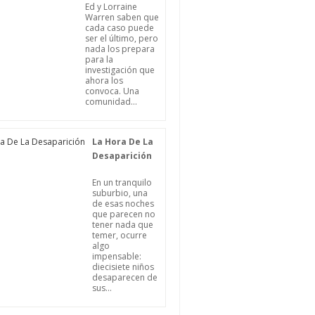
Ed y Lorraine
Warren saben que
cada caso puede
ser el último, pero
nada los prepara
para la
investigación que
ahora los
convoca. Una
comunidad...
La Hora De La
Desaparición
En un tranquilo
suburbio, una
de esas noches
que parecen no
tener nada que
temer, ocurre
algo
impensable:
diecisiete niños
desaparecen de
sus...