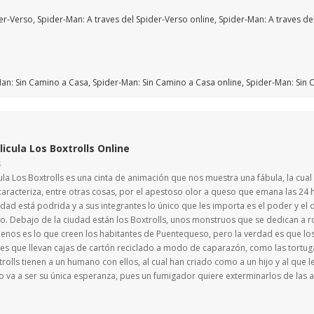
licula Los Boxtrolls Online
S
ula Los Boxtrolls es una cinta de animación que nos muestra una fábula, la cual
caracteriza, entre otras cosas, por el apestoso olor a queso que emana las 24 h
edad está podrida y a sus integrantes lo único que les importa es el poder y 
o. Debajo de la ciudad están los Boxtrolls, unos monstruos que se dedican a r
menos es lo que creen los habitantes de Puentequeso, pero la verdad es que los
es que llevan cajas de cartón reciclado a modo de caparazón, como las tortug
rolls tienen a un humano con ellos, al cual han criado como a un hijo y al que l
 va a ser su única esperanza, pues un fumigador quiere exterminarlos de las alc