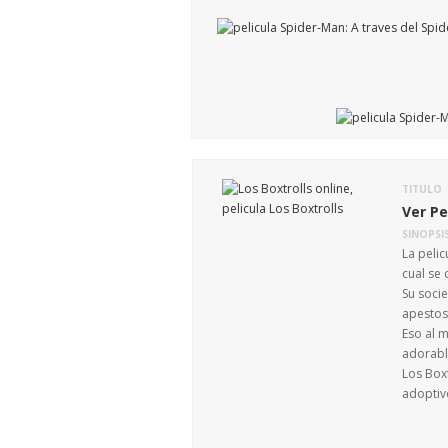
TITULO
Ver Pe
SINOPSI
La pelic
cual se 
Su soci
apestos
Eso al 
adorabl
Los Boxt
adoptivo