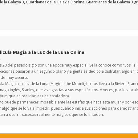
licula Magia a la Luz de la Luna Online
S
s 20 del pasado siglo son una época muy especial. Se la conoce como “Los Felic
aciones pasaron a un segundo plano y a gente se dedicó a disfrutar, algo en lo
odo muy oscuro.
ula Magia a la Luz de la Luna (Magic in the Moonlight) nos lleva a la Riviera Franc
mago inglés, Stanley, que vive gracias a sus espectáculos. A veces, por los loca
ium que en realidad es una estafadora.
 no puede permanecer impasible ante las estafas que hace esta mujer y por es
ir algo que se lo va a impedir, pues cuando inicia sus acciones para demostrar
an a ocurrir sucesos realmente mágicos que se lo impiden.