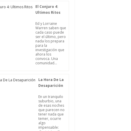
El Conjuro 4:
Ultimos Ritos
Ed y Lorraine
Warren saben que
cada caso puede
ser el último, pero
nada los prepara
para la
investigación que
ahora los
convoca. Una
comunidad...
La Hora De La
Desaparición
En un tranquilo
suburbio, una
de esas noches
que parecen no
tener nada que
temer, ocurre
algo
impensable: