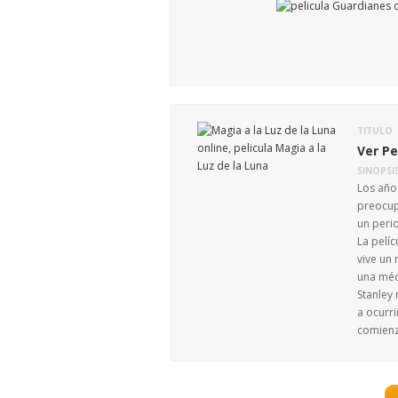
TITULO
Ver Pe
SINOPSI
Los año
preocup
un peri
La pelíc
vive un 
una méd
Stanley
a ocurr
comienz