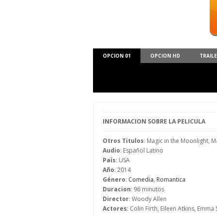
OPCION 01
OPCION HD
TRAIL
INFORMACION SOBRE LA PELICULA
Otros Titulos
: Magic in the Moonlight, M
Audio
: Español Latino
País
: USA
Año
: 2014
Género
:
Comedia
,
Romantica
Duracion
: 96 minutos
Director
: Woody Allen
Actores
: Colin Firth, Eileen Atkins, Em